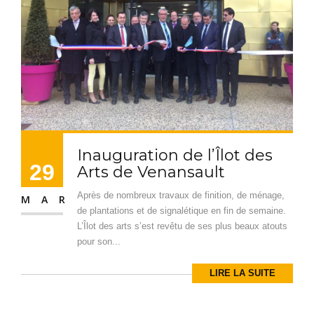
Inauguration de l’Îlot des
29
Arts de Venansault
Après de nombreux travaux de finition, de ménage,
MAR
de plantations et de signalétique en fin de semaine.
L’Îlot des arts s’est revêtu de ses plus beaux atouts
pour son...
LIRE LA SUITE